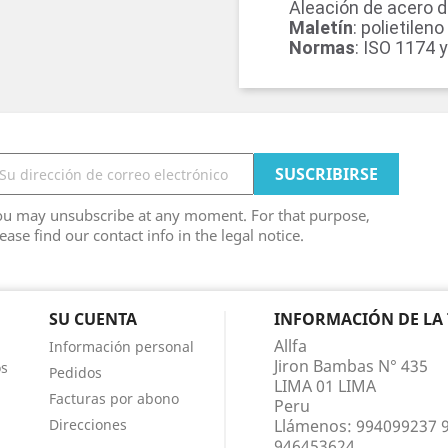
Aleación de acero d
Maletín
: polietilen
Normas
: ISO 1174 
ou may unsubscribe at any moment. For that purpose,
ease find our contact info in the legal notice.
SU CUENTA
INFORMACIÓN DE LA
Allfa
Información personal
Jiron Bambas N° 435
os
Pedidos
LIMA 01 LIMA
Facturas por abono
Peru
Direcciones
Llámenos:
994099237 
946453624