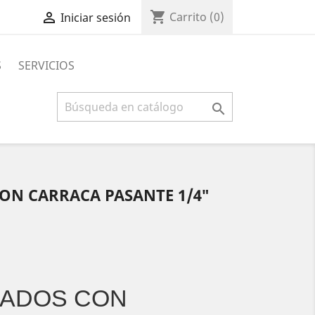
shopping_cart

Carrito
(0)
Iniciar sesión
S
SERVICIOS

ON CARRACA PASANTE 1/4″
DADOS CON