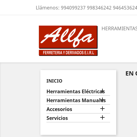
Llámenos:
994099237 998346242 94645362
HERRAMIENTAS
EN 
INICIO

Herramientas Eléctricas

Herramientas Manuales

Accesorios

Servicios