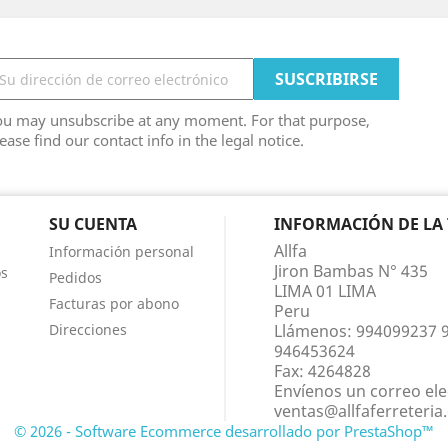
ou may unsubscribe at any moment. For that purpose,
ease find our contact info in the legal notice.
SU CUENTA
INFORMACIÓN DE LA
Allfa
Información personal
Jiron Bambas N° 435
os
Pedidos
LIMA 01 LIMA
Facturas por abono
Peru
Direcciones
Llámenos:
994099237 
946453624
Fax:
4264828
Envíenos un correo ele
ventas@allfaferreteri
© 2026 - Software Ecommerce desarrollado por PrestaShop™