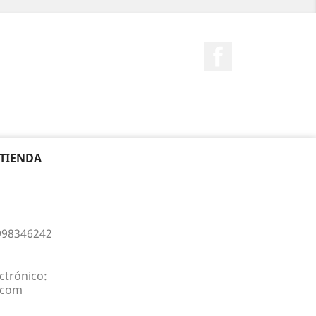
Facebook
 TIENDA
998346242
ctrónico:
a.com