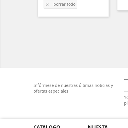
borrar todo

Infórmese de nuestras últimas noticias y
ofertas especiales
Y
pl
CATALOGO
NUESTA