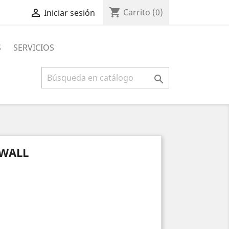
shopping_cart

Carrito
(0)
Iniciar sesión
S
SERVICIOS

YWALL