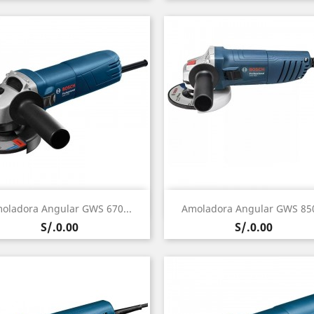
Vista rápida
Vista rápida


oladora Angular GWS 670...
Amoladora Angular GWS 850
Precio
Precio
S/.0.00
S/.0.00