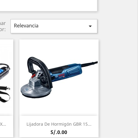
nar
Relevancia

or:
Vista rápida

...
Lijadora De Hormigón GBR 15...
Precio
S/.0.00