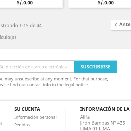
Precio
Precio
S/.0.00
S/.0.00
Ante

strando 1-15 de 44
ículo(s)
ou may unsubscribe at any moment. For that purpose,
ease find our contact info in the legal notice.
SU CUENTA
INFORMACIÓN DE LA
Allfa
Información personal
Jiron Bambas N° 435
os
Pedidos
LIMA 01 LIMA