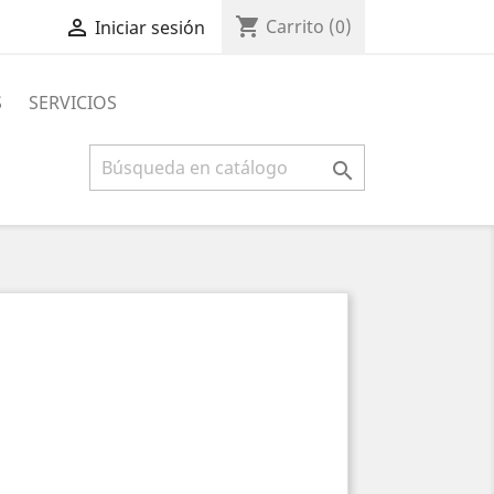
shopping_cart

Carrito
(0)
Iniciar sesión
S
SERVICIOS
