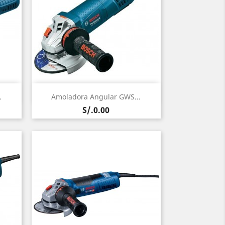
Vista rápida

.
Amoladora Angular GWS...
Precio
S/.0.00