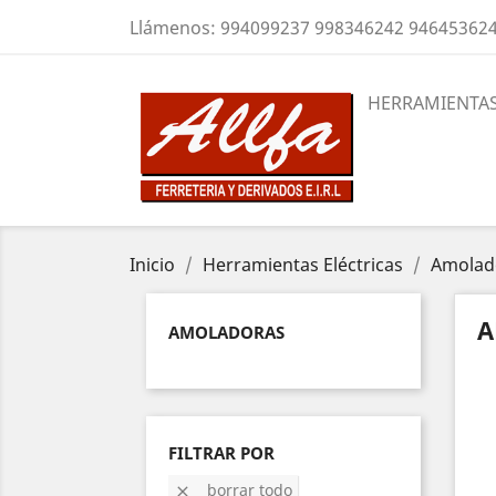
Llámenos:
994099237 998346242 94645362
HERRAMIENTAS
Inicio
Herramientas Eléctricas
Amolad
A
AMOLADORAS
FILTRAR POR
borrar todo
