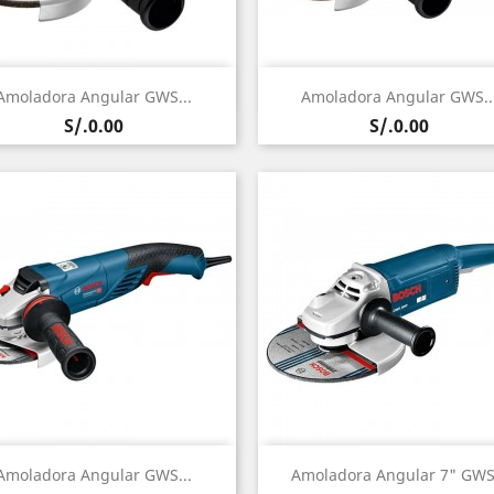
Vista rápida
Vista rápida


Amoladora Angular GWS...
Amoladora Angular GWS..
Precio
Precio
S/.0.00
S/.0.00
Vista rápida
Vista rápida


Amoladora Angular GWS...
Amoladora Angular 7" GWS.