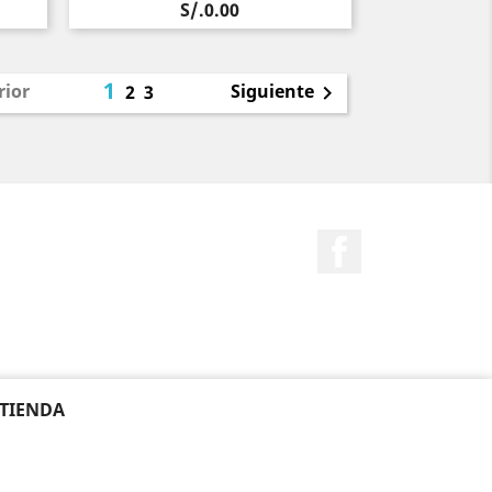
Precio
S/.0.00
1
rior
Siguiente
2
3

Facebook
 TIENDA