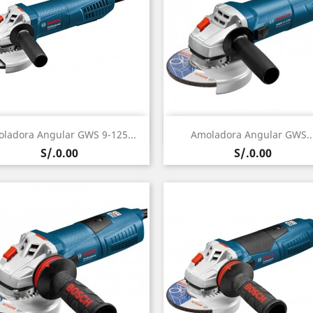
Vista rápida
Vista rápida


ladora Angular GWS 9-125...
Amoladora Angular GWS..
Precio
Precio
S/.0.00
S/.0.00