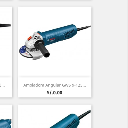
Vista rápida

...
Amoladora Angular GWS 9-125...
Precio
S/.0.00