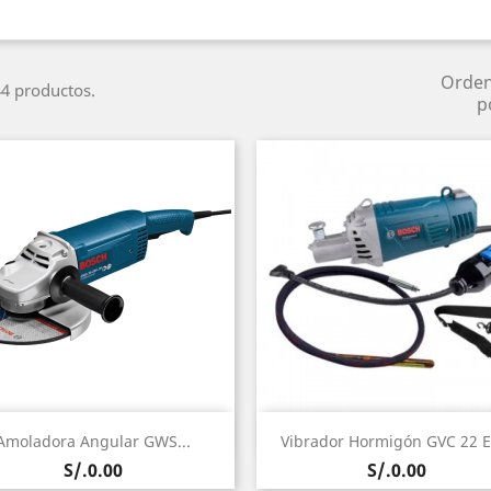
Orde
4 productos.
p
Vista rápida
Vista rápida


Amoladora Angular GWS...
Vibrador Hormigón GVC 22 EX
Precio
Precio
S/.0.00
S/.0.00