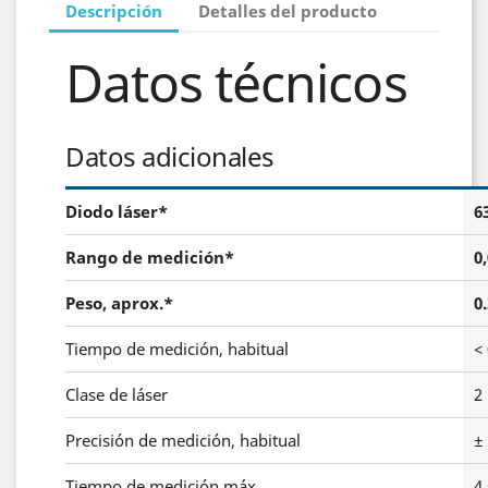
Descripción
Detalles del producto
Datos técnicos
Datos adicionales
Diodo láser*
6
Rango de medición*
0
Peso, aprox.*
0
Tiempo de medición, habitual
< 
Clase de láser
2
Precisión de medición, habitual
±
Tiempo de medición máx.
4