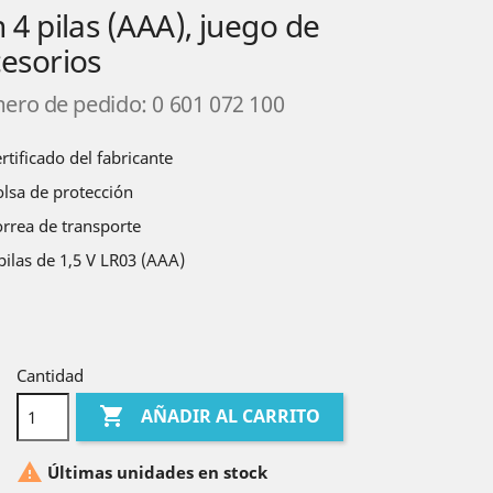
 4 pilas (AAA), juego de
esorios
ero de pedido:
0 601 072 100
rtificado del fabricante
lsa de protección
rrea de transporte
pilas de 1,5 V LR03 (AAA)
Cantidad

AÑADIR AL CARRITO

Últimas unidades en stock