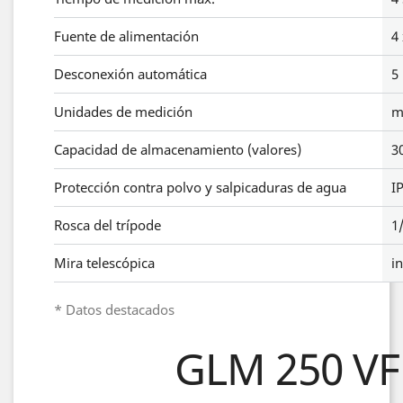
Fuente de alimentación
4
Desconexión automática
5
Unidades de medición
m
Capacidad de almacenamiento (valores)
3
Protección contra polvo y salpicaduras de agua
I
Rosca del trípode
1
Mira telescópica
i
* Datos destacados
GLM 250 VF 